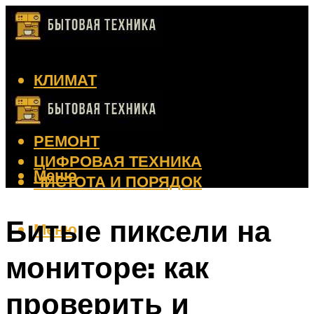
КЛИМАТ
КРАСОТА
КУХНЯ
РЕМОНТ
ЦИФРОВАЯ ТЕХНИКА
Меню
ЧИСТОТА И ПОРЯДОК
Битые пиксели на
Меню
мониторе: как
проверить и