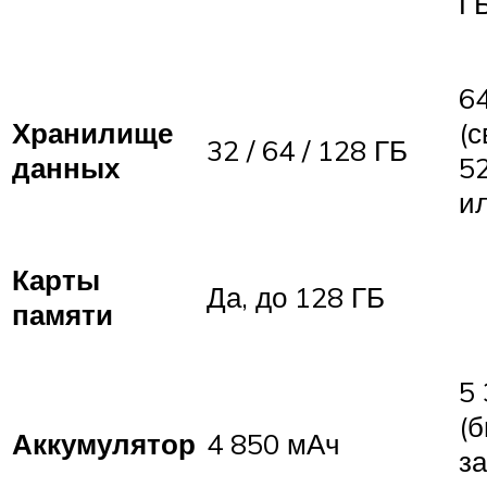
ГБ
6
Хранилище
(
32 / 64 / 128 ГБ
данных
52
и
Карты
Да, до 128 ГБ
памяти
5
(
Аккумулятор
4 850 мАч
з