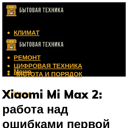
КЛИМАТ
КРАСОТА
КУХНЯ
РЕМОНТ
ЦИФРОВАЯ ТЕХНИКА
Меню
ЧИСТОТА И ПОРЯДОК
Xiaomi Mi Max 2:
Меню
работа над
ошибками первой