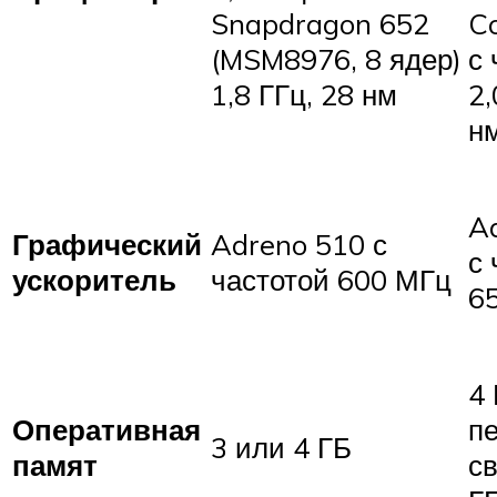
Snapdragon 652
C
(MSM8976, 8 ядер)
с 
1,8 ГГц, 28 нм
2,
н
A
Графический
Adreno 510 с
с 
ускоритель
частотой 600 МГц
6
4 
Оперативная
пе
3 или 4 ГБ
памят
св