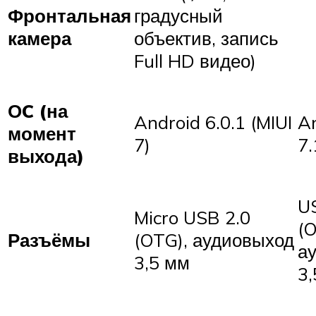
Фронтальная
градусный
камера
объектив, запись
Full HD видео)
ОC (на
Android 6.0.1 (MIUI
A
момент
7)
7.
выхода)
U
Micro USB 2.0
(O
Разъёмы
(OTG), аудиовыход
а
3,5 мм
3