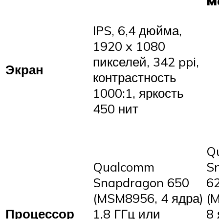
M
IPS, 6,4 дюйма,
1920 x 1080
пикселей, 342 ppi,
Экран
контрастность
1000:1, яркость
450 нит
Q
Qualcomm
S
Snapdragon 650
6
(MSM8956, 4 ядра)
(
Процессор
1,8 ГГц или
8