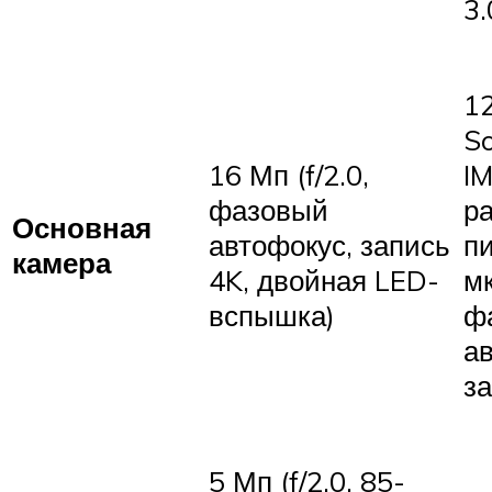
3.
12
S
16 Мп (f/2.0,
I
фазовый
р
Основная
автофокус, запись
пи
камера
4K, двойная LED-
м
вспышка)
ф
а
за
5 Мп (f/2.0, 85-