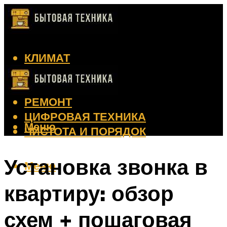
КЛИМАТ
КРАСОТА
КУХНЯ
РЕМОНТ
ЦИФРОВАЯ ТЕХНИКА
Меню
ЧИСТОТА И ПОРЯДОК
Установка звонка в
Меню
квартиру: обзор
схем + пошаговая