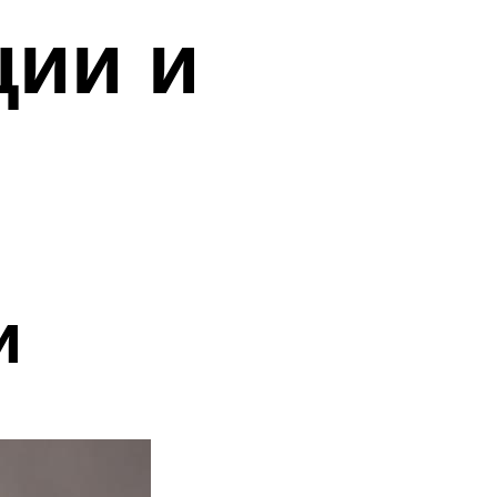
ции и
и