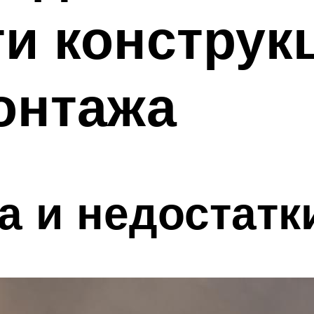
и конструк
онтажа
 и недостатк