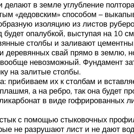
 делают в земле углубление полтора
остым «дедовским» способом – выкапы
еобразную изоляцию из листов рубер
 будет опалубкой, выступая на 10 см 
вянные столбы и заливают цементным
 деревянных свай прямо в землю, но
вообще невозможный. Фундамент зат
ку на залитые столбы.
: прибиваем их к столбам и вставля
лашмя, а на ребро, так она будет пр
икарбонат в виде гофрированных лис
 стык с помощью стыковочных профи
е не разрушают лист и не дают вод