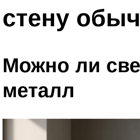
стену обы
Можно ли све
металл