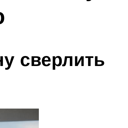
ю
ну сверлить