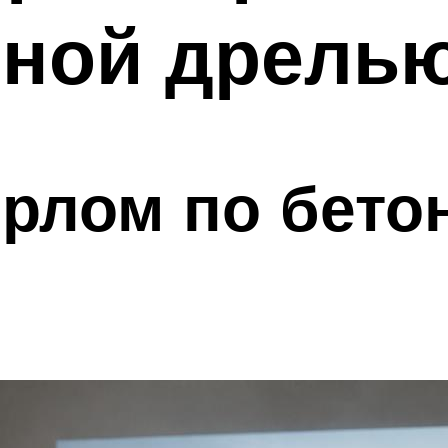
чной дрель
рлом по бето