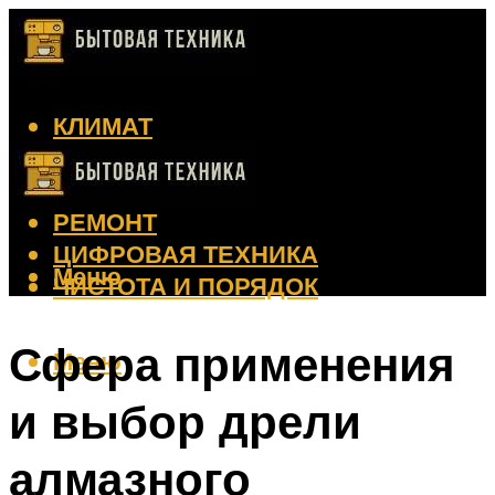
КЛИМАТ
КРАСОТА
КУХНЯ
РЕМОНТ
ЦИФРОВАЯ ТЕХНИКА
Меню
ЧИСТОТА И ПОРЯДОК
Сфера применения
Меню
и выбор дрели
алмазного