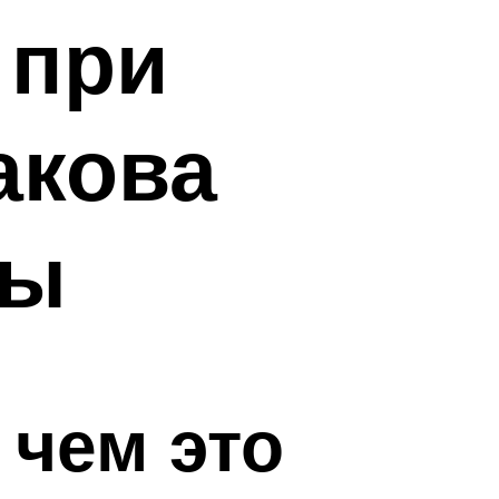
 при
акова
ты
 чем это