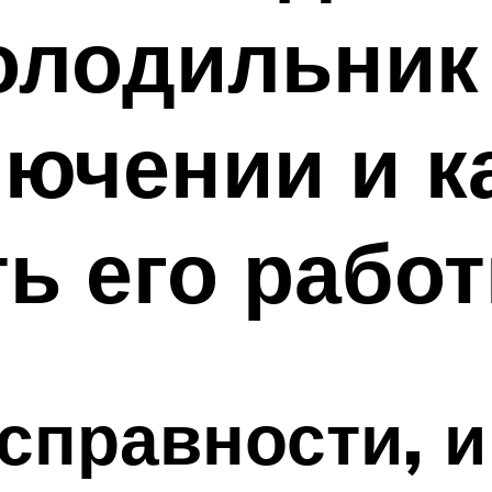
олодильник
ючении и к
ь его рабо
справности, и