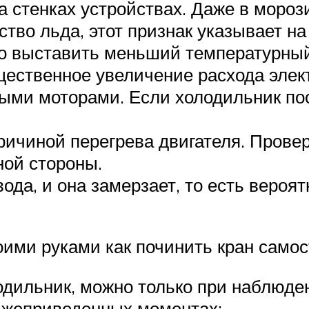
 стенках устройствах. Даже в мороз
тво льда, этот признак указывает на
но выставить меньший температурны
ственное увеличение расхода электр
ми моторами. Если холодильник пос
ичиной перегрева двигателя. Провери
ной стороны.
ода, и она замерзает, то есть вероя
оими руками как починить кран само
одильник, можно только при наблюде
нижеприведенных моментах: