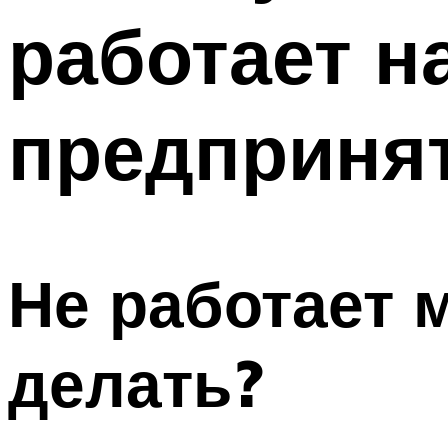
работает на
предприня
Не работает 
делать?