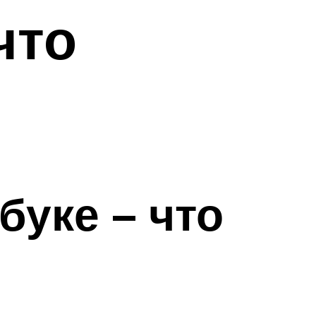
что
буке – что