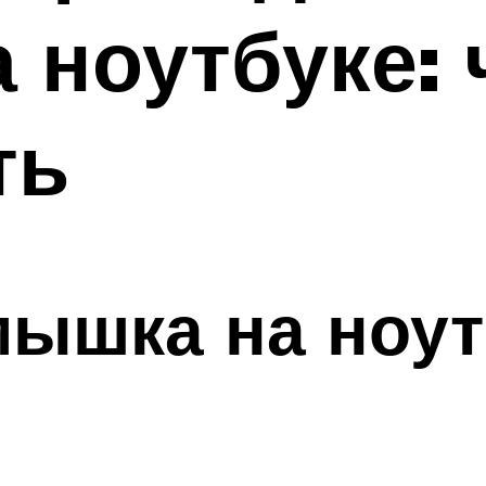
 ноутбуке: 
ть
мышка на ноут