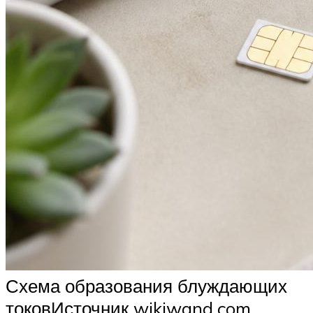
Схема образования блуждающих
токовИсточник wikiwand.com