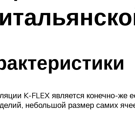
итальянско
рактеристики
яции K-FLEX является конечно-же ее
зделий, небольшой размер самих яче