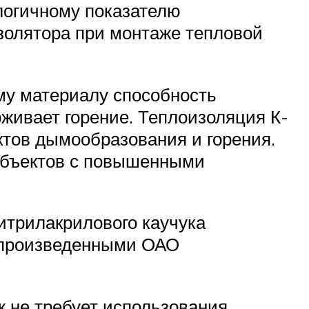
логичному показателю
изолятора при монтаже тепловой
му материалу способность
живает горение. Теплоизоляция К-
ктов дымообразования и горения.
 объектов с повышенными
итрилакрилового каучука
, произведенными ОАО
 не требует использования