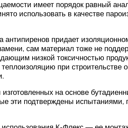
аемости имеет порядок равный ана
инято использовать в качестве паро
са антипиренов придает изоляционно
амени, сам материал тоже не поддер
адающим низкой токсичностью проду
ь теплоизоляцию при строительстве
и.
 изготовленных на основе бутадиенн
нные эти подтверждены испытаниями
 использования К-Флекс — ее монтаж