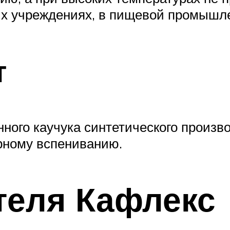
их учреждениях, в пищевой промышле
т
нного каучука синтетического произв
рному вспениванию.
теля Кафлекс