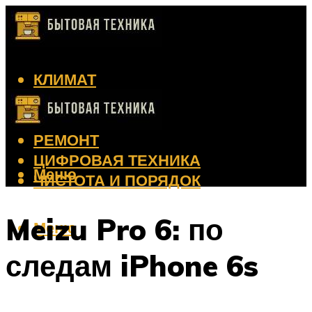
КЛИМАТ
КРАСОТА
КУХНЯ
РЕМОНТ
ЦИФРОВАЯ ТЕХНИКА
Меню
ЧИСТОТА И ПОРЯДОК
Meizu Pro 6: по
Меню
следам iPhone 6s