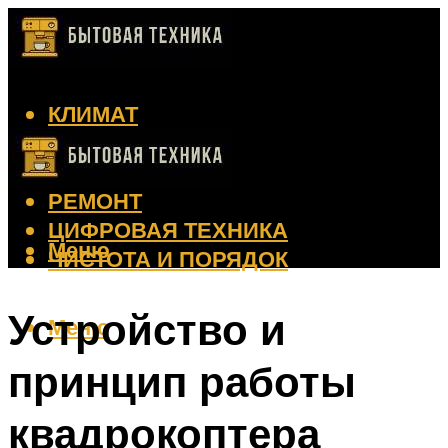
КЛИМАТ
КРАСОТА
КУХНЯ
РЕМОНТ
ЦИФРОВАЯ ТЕХНИКА
Меню
ЧИСТОТА И ПОРЯДОК
Устройство и
Меню
принцип работы
квадрокоптера