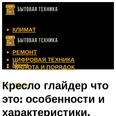
КЛИМАТ
КРАСОТА
КУХНЯ
РЕМОНТ
ЦИФРОВАЯ ТЕХНИКА
Меню
ЧИСТОТА И ПОРЯДОК
Кресло глайдер что
Меню
это: особенности и
характеристики,