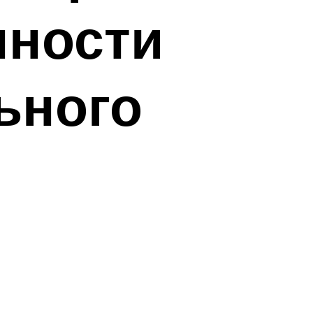
нности
ьного