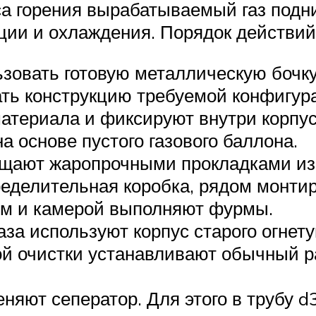
са горения вырабатываемый газ подн
ции и охлаждения. Порядок действий
ьзовать готовую металлическую бочку
ать конструкцию требуемой конфигур
материала и фиксируют внутри корпус
а основе пустого газового баллона.
ащают жаропрочными прокладками из 
ределительная коробка, рядом монти
ом и камерой выполняют фурмы.
аза используют корпус старого огнет
ой очистки устанавливают обычный р
еняют сеператор. Для этого в трубу 