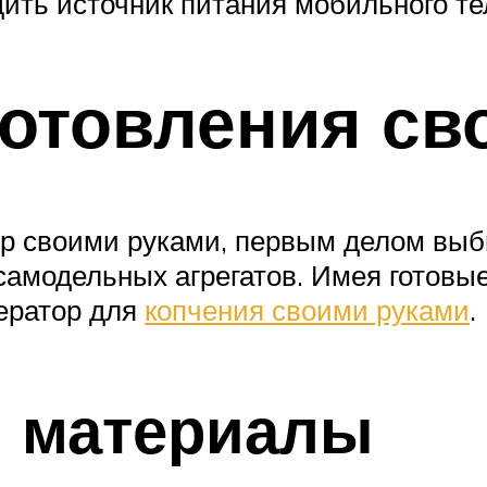
дить источник питания мобильного т
отовления св
ор своими руками, первым делом выб
самодельных агрегатов. Имея готовые
нератор для
копчения своими руками
.
и материалы