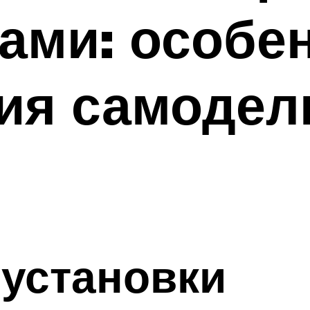
ами: особе
ия самодел
установки