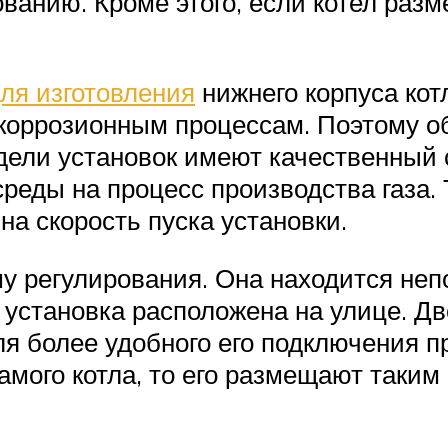
ванию. Кроме этого, если котел раз
ля изготовления
нижнего корпуса кот
а коррозионным процессам. Поэтому 
одели установок имеют качественный 
еды на процесс производства газа. 
на скорость пуска установки.
му регулирования. Она находится неп
а установка расположена на улице. Д
ля более удобного его подключения п
амого котла, то его размещают таким