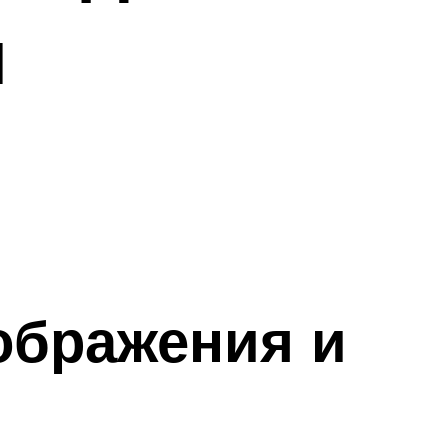
м
ображения и