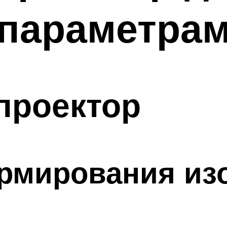
параметра
проектор
рмирования из