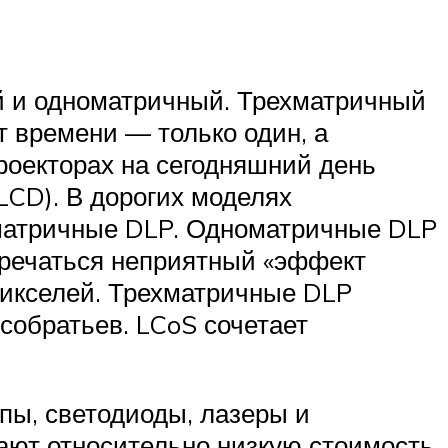
ый и одноматричный. Трехматричный
т времени — только один, а
проекторах на сегодняшний день
CD). В дорогих моделях
хматричные DLP. Одноматричные DLP
тречаться неприятный «эффект
пикселей. Трехматричные DLP
обратьев. LCoS сочетает
пы, светодиоды, лазеры и
ают относительно низкую стоимость