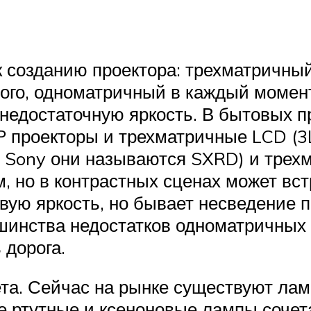
к созданию проектора: трехматричн
лого, одноматричный в каждый момен
 недостаточную яркость. В бытовых 
 проекторы и трехматричные LCD (3L
у Sony они называются SXRD) и тре
, но в контрастных сценах может вс
вую яркость, но бывает несведение 
инства недостатков одноматричных с
 дорога.
та. Сейчас на рынке существуют лам
е ртутные и ксеноновые лампы сочет