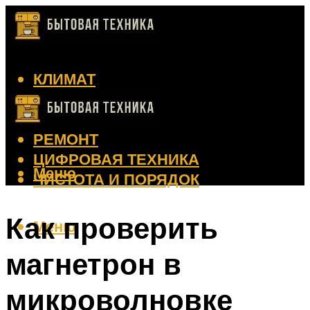
КЛИМАТ
КРАСОТА
КУХНЯ
РЕМОНТ
ЦИФРОВАЯ ТЕХНИКА
Меню
ЧИСТОТА И ПОРЯДОК
Как проверить
Меню
магнетрон в
микроволновке