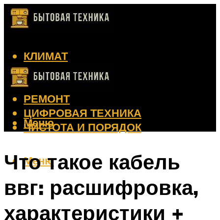
КЛИМАТ
КРАСОТА
КУХНЯ
РЕМОНТ
ЦИФРОВАЯ ТЕХНИКА
Меню
ЧИСТОТА И ПОРЯДОК
Что такое кабель
Меню
ввг: расшифровка,
характеристики +