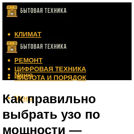
КЛИМАТ
КРАСОТА
КУХНЯ
РЕМОНТ
ЦИФРОВАЯ ТЕХНИКА
Меню
ЧИСТОТА И ПОРЯДОК
Как правильно
Меню
выбрать узо по
мощности —