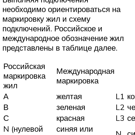
необходимо ориентироваться на
маркировку жил и схему
подключений. Российское и
международное обозначение жил
представлены в таблице далее.
Российская
Международная
маркировка
маркировка
жил
А
желтая
L1
к
В
зеленая
L2
ч
С
красная
L3
с
N (нулевой
синяя или
N
с