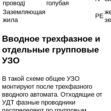
провод)
голубая
Заземляющая
ж
РЕ
жила
з
Вводное трехфазное и
отдельные групповые
УЗО
В такой схеме общее УЗО
монтируют после трехфазного
вводного автомата. Отходящие от
УДТ фазные проводники
распределяют по групповым