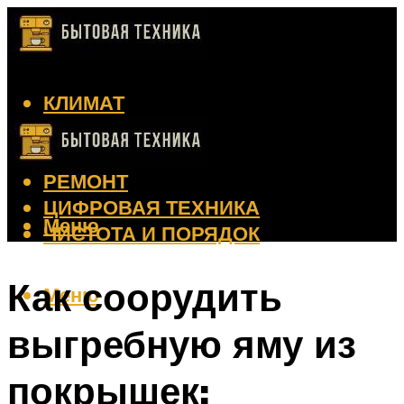
КЛИМАТ
КРАСОТА
КУХНЯ
РЕМОНТ
ЦИФРОВАЯ ТЕХНИКА
Меню
ЧИСТОТА И ПОРЯДОК
Как соорудить
Меню
выгребную яму из
покрышек: