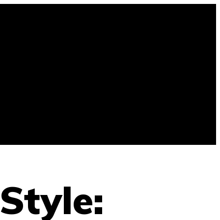
tyle: