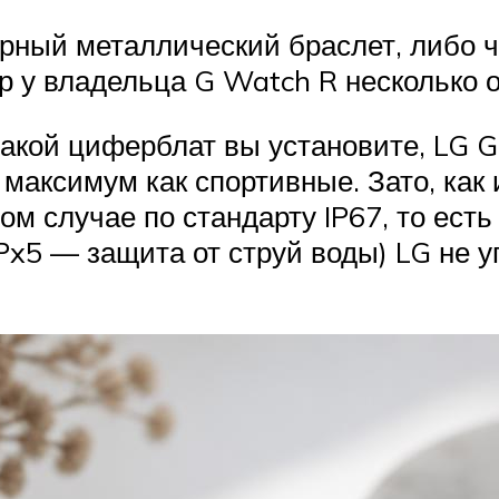
рный металлический браслет, либо ч
р у владельца G Watch R несколько 
 какой циферблат вы установите, LG G
 максимум как спортивные. Зато, как
 случае по стандарту IP67, то есть 
Px5 — защита от струй воды) LG не уп