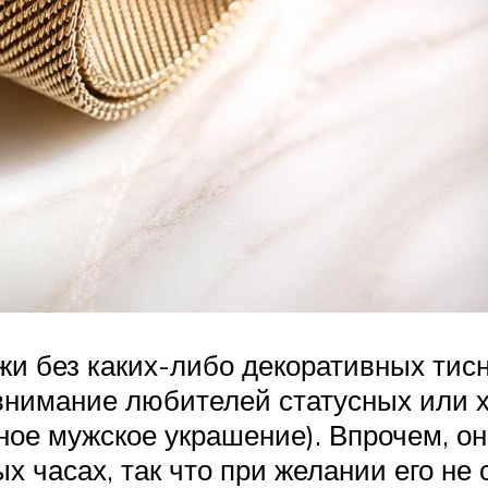
жи без каких-либо декоративных тис
 внимание любителей статусных или х
нное мужское украшение). Впрочем, о
ых часах, так что при желании его не