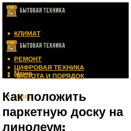
КЛИМАТ
КРАСОТА
КУХНЯ
РЕМОНТ
ЦИФРОВАЯ ТЕХНИКА
Меню
ЧИСТОТА И ПОРЯДОК
Как положить
Меню
паркетную доску на
линолеум: