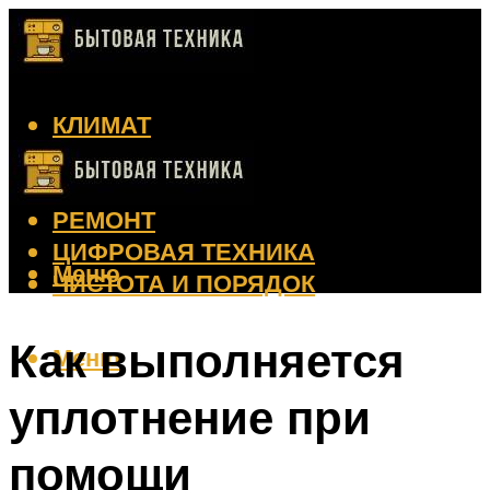
КЛИМАТ
КРАСОТА
КУХНЯ
РЕМОНТ
ЦИФРОВАЯ ТЕХНИКА
Меню
ЧИСТОТА И ПОРЯДОК
Как выполняется
Меню
уплотнение при
помощи