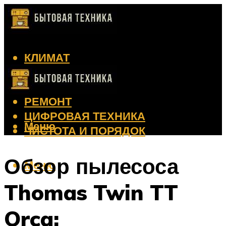
КЛИМАТ
КРАСОТА
КУХНЯ
РЕМОНТ
ЦИФРОВАЯ ТЕХНИКА
Меню
ЧИСТОТА И ПОРЯДОК
Обзор пылесоса
Меню
Thomas Twin TT
Orca: