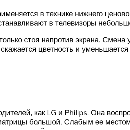
рименяется в технике нижнего ценов
устанавливают в телевизоры небольш
олько стоя напротив экрана. Смена у
скажается цветность и уменьшается 
ителей, как LG и Philips. Она восп
 матрицы большой. Слабым ее местом