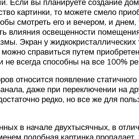
и. Если вы планируете создание дом
тво картинки, то можете смело прио
тобы смотреть его и вечером, и днем
ть влияния освещенности помещения 
лазмы. Экран у жидкокристаллических
 можно справиться путем приобретен
 не всегда способны на все 100% ре
ов относится появление статичного 
канала, даже при переключении на д
остаточно редко, но все же для пол
нных в начале двухтысячных, в отли
еменем подобная картинка пропадает