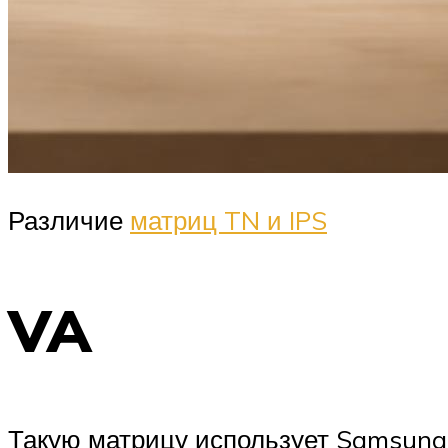
Различие
матриц TN и IPS
VA
Такую матрицу использует Samsung