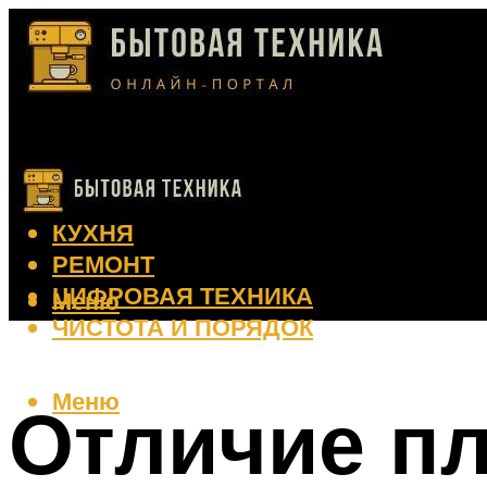
КЛИМАТ
КРАСОТА
КУХНЯ
РЕМОНТ
ЦИФРОВАЯ ТЕХНИКА
Меню
ЧИСТОТА И ПОРЯДОК
Меню
Отличие п