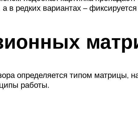
 а в редких вариантах – фиксируется
зионных матр
зора определяется типом матрицы, н
ципы работы.