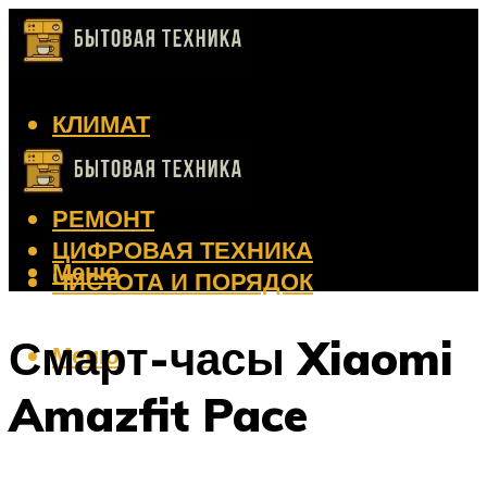
КЛИМАТ
КРАСОТА
КУХНЯ
РЕМОНТ
ЦИФРОВАЯ ТЕХНИКА
Меню
ЧИСТОТА И ПОРЯДОК
Смарт-часы Xiaomi
Меню
Amazfit Pace