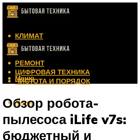
КЛИМАТ
КРАСОТА
КУХНЯ
РЕМОНТ
ЦИФРОВАЯ ТЕХНИКА
Меню
ЧИСТОТА И ПОРЯДОК
Обзор робота-
Меню
пылесоса iLife v7s:
бюджетный и