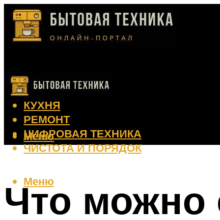
КЛИМАТ
КРАСОТА
КУХНЯ
РЕМОНТ
ЦИФРОВАЯ ТЕХНИКА
Меню
ЧИСТОТА И ПОРЯДОК
Меню
Что можно 