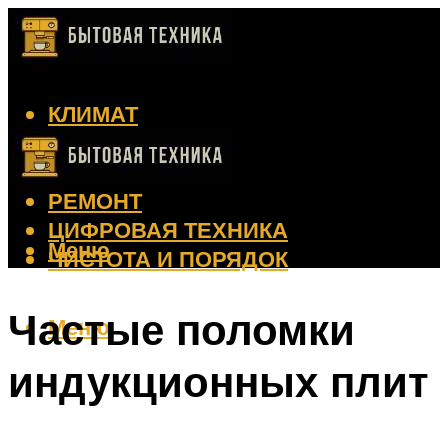
КЛИМАТ
КРАСОТА
КУХНЯ
РЕМОНТ
ЦИФРОВАЯ ТЕХНИКА
Меню
ЧИСТОТА И ПОРЯДОК
Частые поломки
Меню
индукционных плит