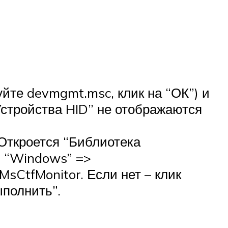
йте devmgmt.msc, клик на “ОК”) и
Устройства HID” не отображаются
 Откроется “Библиотека
=> “Windows” =>
MsCtfMonitor. Если нет – клик
полнить”.