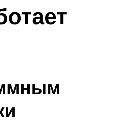
ботает
аммным
ки