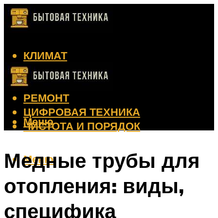
КЛИМАТ
КРАСОТА
КУХНЯ
РЕМОНТ
ЦИФРОВАЯ ТЕХНИКА
Меню
ЧИСТОТА И ПОРЯДОК
Медные трубы для
Меню
отопления: виды,
специфика