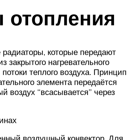
 отопления
 радиаторы, которые передают
з закрытого нагревательного
потоки теплого воздуха. Принцип
вательного элемента передаётся
ый воздух “всасывается” через
инах
нный воздушный конвектор. Для