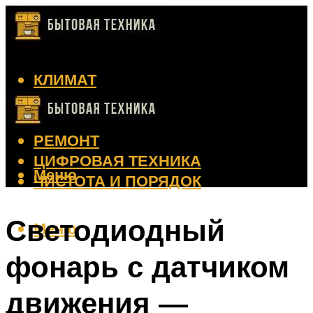
КЛИМАТ
КРАСОТА
КУХНЯ
РЕМОНТ
ЦИФРОВАЯ ТЕХНИКА
Меню
ЧИСТОТА И ПОРЯДОК
Светодиодный
Меню
фонарь с датчиком
движения —