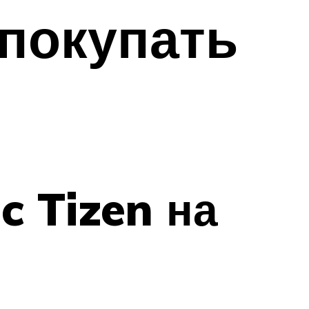
 покупать
 Tizen на