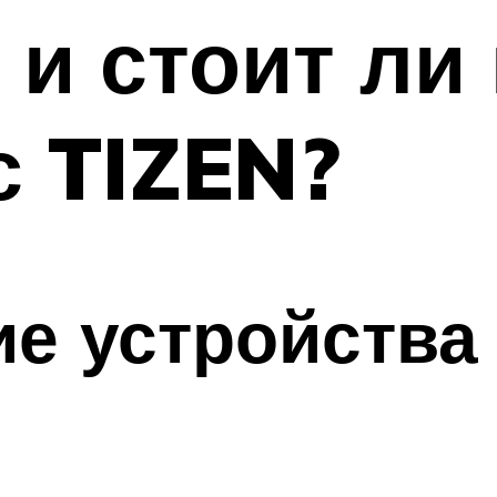
 и стоит ли
с TIZEN?
 устройства c