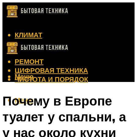
КЛИМАТ
КРАСОТА
КУХНЯ
РЕМОНТ
ЦИФРОВАЯ ТЕХНИКА
Меню
ЧИСТОТА И ПОРЯДОК
Почему в Европе
Меню
туалет у спальни, а
у нас около кухни