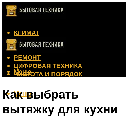
КЛИМАТ
КРАСОТА
КУХНЯ
РЕМОНТ
ЦИФРОВАЯ ТЕХНИКА
Меню
ЧИСТОТА И ПОРЯДОК
Как выбрать
Меню
вытяжку для кухни