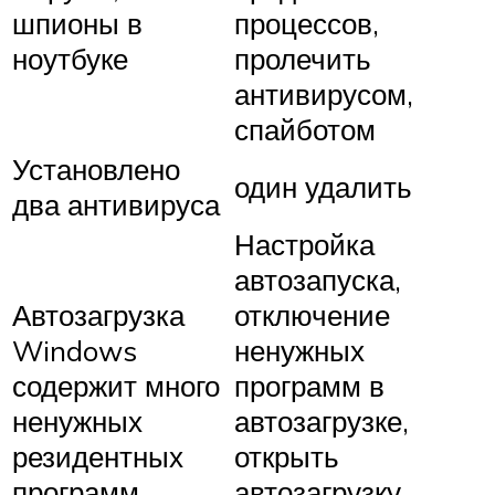
шпионы в
процессов,
ноутбуке
пролечить
антивирусом,
спайботом
Установлено
один удалить
два антивируса
Настройка
автозапуска,
Автозагрузка
отключение
Windows
ненужных
содержит много
программ в
ненужных
автозагрузке,
резидентных
открыть
программ
автозагрузку,