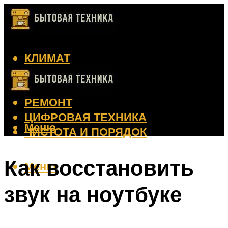
КЛИМАТ
КРАСОТА
КУХНЯ
РЕМОНТ
ЦИФРОВАЯ ТЕХНИКА
Меню
ЧИСТОТА И ПОРЯДОК
Как восстановить
Меню
звук на ноутбуке