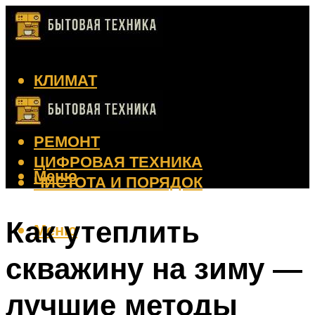
КЛИМАТ
КРАСОТА
КУХНЯ
РЕМОНТ
ЦИФРОВАЯ ТЕХНИКА
Меню
ЧИСТОТА И ПОРЯДОК
Как утеплить
Меню
скважину на зиму —
лучшие методы