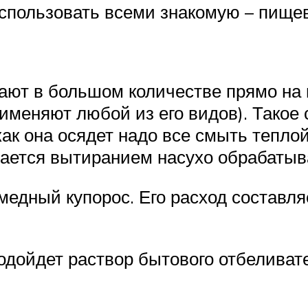
спользовать всеми знакомую – пищев
ют в большом количестве прямо на 
рименяют любой из его видов). Такое
 как она осядет надо все смыть тепл
ается вытиранием насухо обрабатыв
едный купорос. Его расход составляе
одойдет раствор бытового отбеливат