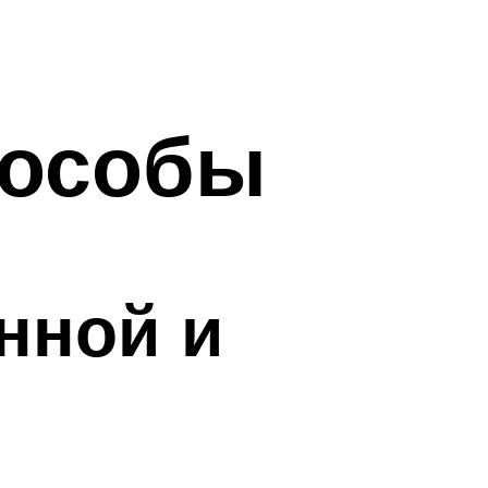
пособы
нной и