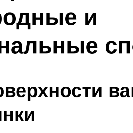
родные и
нальные с
оверхности ва
инки