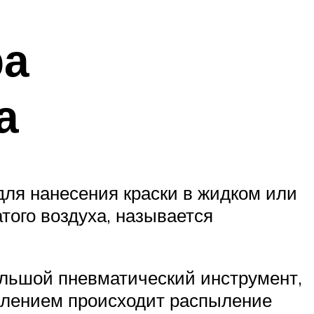
ра
а
для нанесения краски в жидком или
ого воздуха, называется
большой пневматический инструмент,
влением происходит распыление