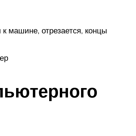
 к машине, отрезается, концы
тер
пьютерного