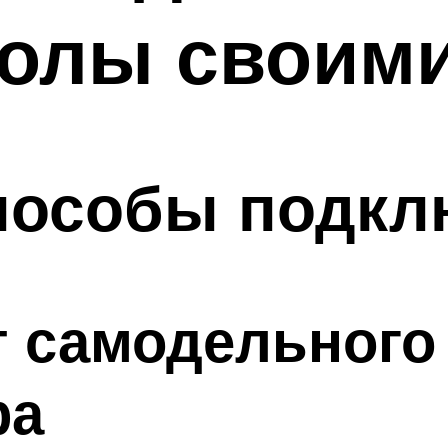
толы своим
пособы подкл
т самодельного
ра