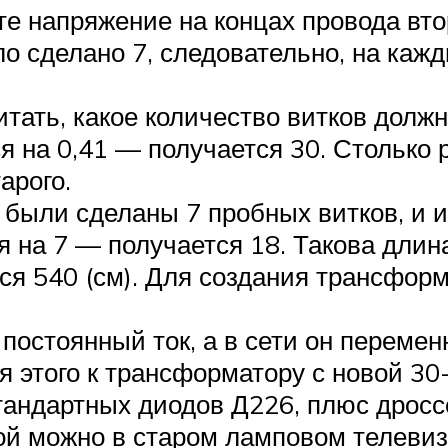
 напряжение на концах провода вто
ло сделано 7, следовательно, на каж
тать, какое количество витков должн
я на 0,41 — получается 30. Столько 
арого.
 были сделаны 7 пробных витков, и и
 на 7 — получается 18. Такова длина
ся 540 (см). Для создания трансфор
постоянный ток, а в сети он переме
ля этого к трансформатору с новой 3
тандартных диодов Д226, плюс дроссе
ой можно в старом ламповом телевиз