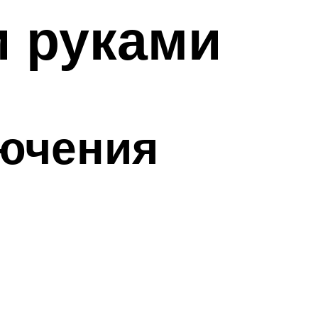
и руками
ючения