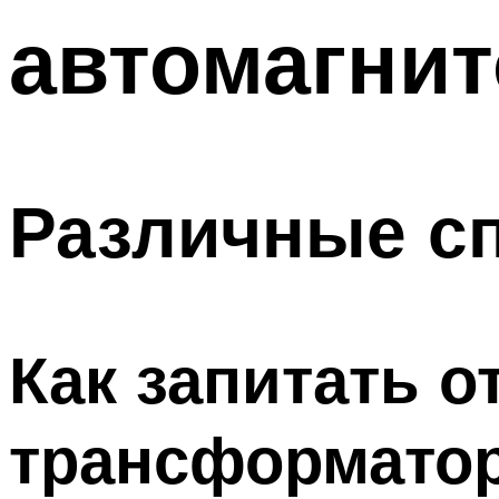
автомагни
Различные с
Как запитать о
трансформато