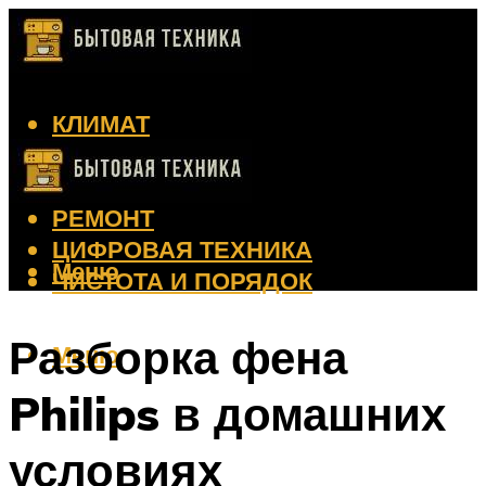
КЛИМАТ
КРАСОТА
КУХНЯ
РЕМОНТ
ЦИФРОВАЯ ТЕХНИКА
Меню
ЧИСТОТА И ПОРЯДОК
Разборка фена
Меню
Philips в домашних
условиях