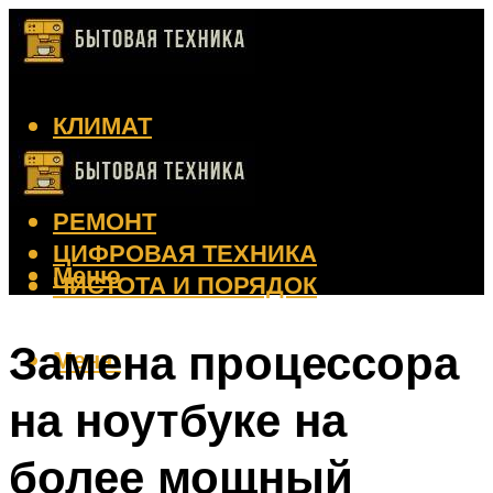
КЛИМАТ
КРАСОТА
КУХНЯ
РЕМОНТ
ЦИФРОВАЯ ТЕХНИКА
Меню
ЧИСТОТА И ПОРЯДОК
Замена процессора
Меню
на ноутбуке на
более мощный