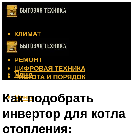
КЛИМАТ
КРАСОТА
КУХНЯ
РЕМОНТ
ЦИФРОВАЯ ТЕХНИКА
Меню
ЧИСТОТА И ПОРЯДОК
Как подобрать
Меню
инвертор для котла
отопления: