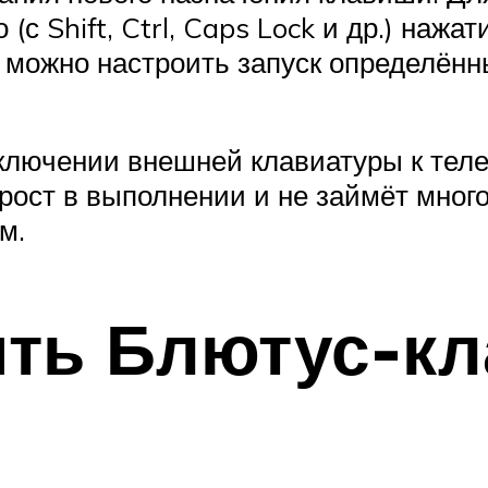
(с Shift, Ctrl, Caps Lock и др.) нажа
е можно настроить запуск определён
одключении внешней клавиатуры к те
прост в выполнении и не займёт мног
м.
ть Блютус-кл