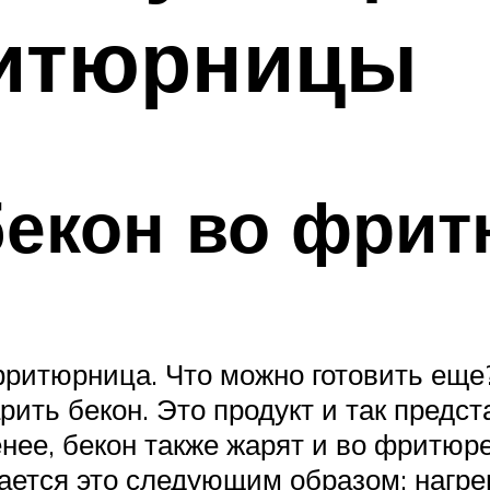
итюрницы
бекон во фри
ритюрница. Что можно готовить еще?
рить бекон. Это продукт и так предст
енее, бекон также жарят и во фритю
ается это следующим образом: нагр