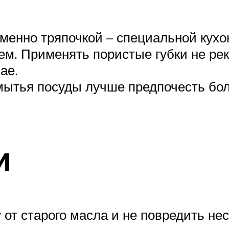
именно тряпочкой – специальной кух
. Применять пористые губки не реко
ае.
мытья посуды лучше предпочесть бо
и
т старого масла и не повредить не