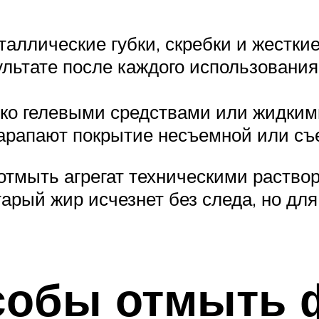
аллические губки, скребки и жестки
ультате после каждого использовани
о гелевыми средствами или жидким
царапают покрытие несъемной или с
отмыть агрегат техническими раство
рый жир исчезнет без следа, но дл
собы отмыть 