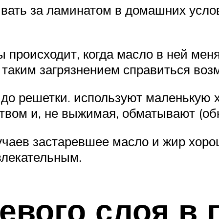
вать за ламинатом в домашних услов
 происходит, когда масло в ней меня
с таким загрязнением справиться воз
я до решетки. используют маленькую 
твом и, не выжимая, обматывают (о
чаев застаревшее масло и жир хоро
влекательным.
евого слоя в 