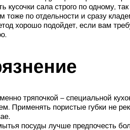
 кусочки сала строго по одному, так 
 тоже по отдельности и сразу клад
етод хорошо подойдет, если вам тре
о.
рязнение
именно тряпочкой – специальной кух
. Применять пористые губки не реко
ае.
мытья посуды лучше предпочесть бо