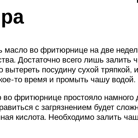
ира
ть масло во фритюрнице на две недел
ва. Достаточно всего лишь залить ча
го вытереть посудину сухой тряпкой,
ое-то время и промыть чашу водой.
ло во фритюрнице простояло намног
равиться с загрязнением будет сложн
нная кислота. Необходимо залить ча