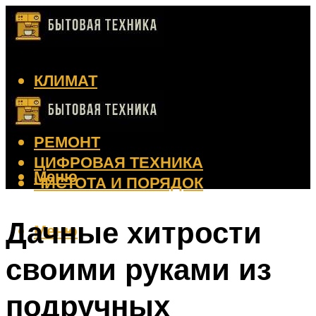
КЛИМАТ
КРАСОТА
КУХНЯ
РЕМОНТ
ЦИФРОВАЯ ТЕХНИКА
Меню
ЧИСТОТА И ПОРЯДОК
Дачные хитрости
Меню
своими руками из
подручных