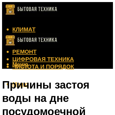
КЛИМАТ
КРАСОТА
КУХНЯ
РЕМОНТ
ЦИФРОВАЯ ТЕХНИКА
Меню
ЧИСТОТА И ПОРЯДОК
Причины застоя
Меню
воды на дне
посудомоечной