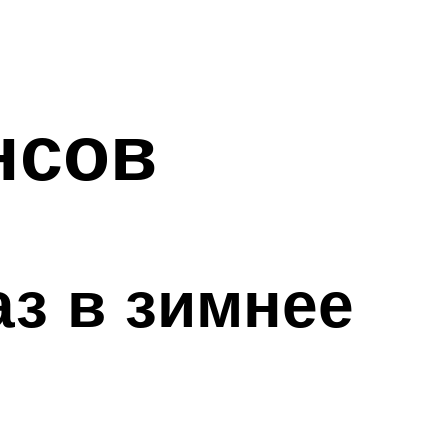
нсов
аз в зимнее