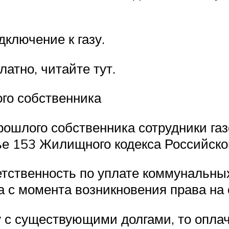
ключение к газу.
латно, читайте тут.
ого собственника
прошлого собственника сотрудники га
ье 153 Жилищного кодекса Российск
етственность по уплате коммунальных 
ца с момента возникновения права на
у с существующими долгами, то оплач