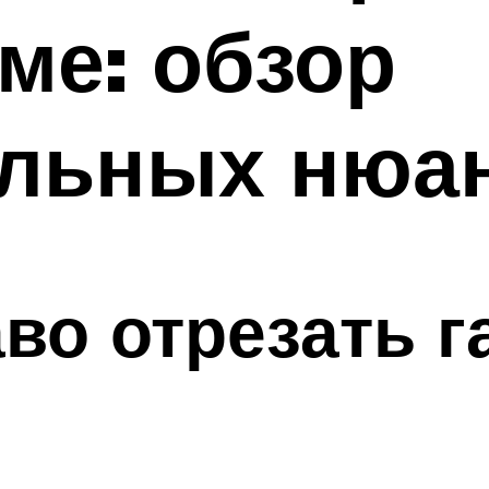
ме: обзор
ельных нюа
во отрезать г