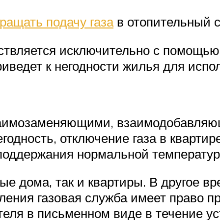
ращать подачу газа
в отопительный с
ствляется исключительно с помощью 
риведет к негодности жилья для испо
заимозаменяющими, взаимодобавляю
годность, отключение газа в квартир
я поддержания нормальной температу
е дома, так и квартиры. В другое вре
ения газовая служба имеет право пре
еля в письменном виде в течение у