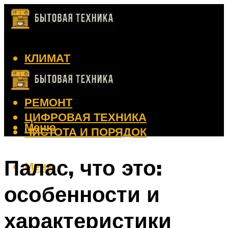
КЛИМАТ
КРАСОТА
КУХНЯ
РЕМОНТ
ЦИФРОВАЯ ТЕХНИКА
Меню
ЧИСТОТА И ПОРЯДОК
Палас, что это:
Меню
особенности и
характеристики