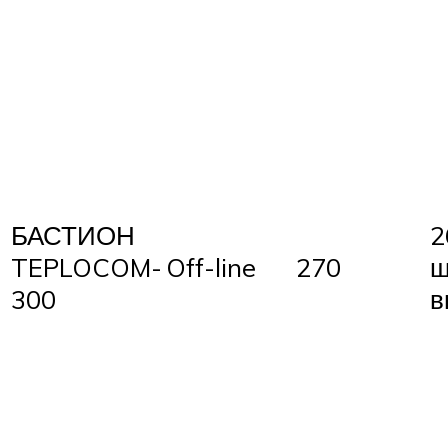
БАСТИОН
2
TEPLOCOM-
Off-line
270
ш
300
в