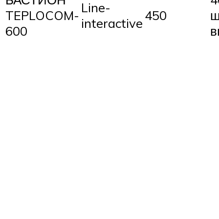
Line-
TEPLOCOM-
450
ш
interactive
600
в